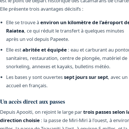
est le point de départ historique des catamarans de charter
Elle présente trois avantages décisifs :
Elle se trouve à
environ un kilomètre de l'aéroport d
Raiatea
, ce qui réduit le transfert à quelques minutes
après un vol depuis Papeete.
Elle est
abritée et équipée
: eau et carburant au ponto
sanitaires, restauration, centre de plongée, matériel de
snorkeling, annexes et kayaks, bulletins météo.
Les bases y sont ouvertes
sept jours sur sept
, avec un
accueil en français.
Un accès direct aux passes
Depuis Apooiti, on rejoint le large par
trois passes selon l
direction choisie
: la passe de Miri-Miri à l'ouest, à enviro
milles, la passe de Teavapiti à l'est, à environ 5 milles, et la