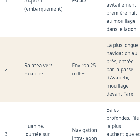
1
d'Apooiti
Escale
avitaillement,
(embarquement)
première nuit
au mouillage
dans le lagon
La plus longue
navigation au
près, entrée
Raiatea vers
Environ 25
2
par la passe
Huahine
milles
d'Avapehi,
mouillage
devant Fare
Baies
profondes, l'île
Huahine,
la plus
Navigation
3
journée sur
authentique e
intra-lagon