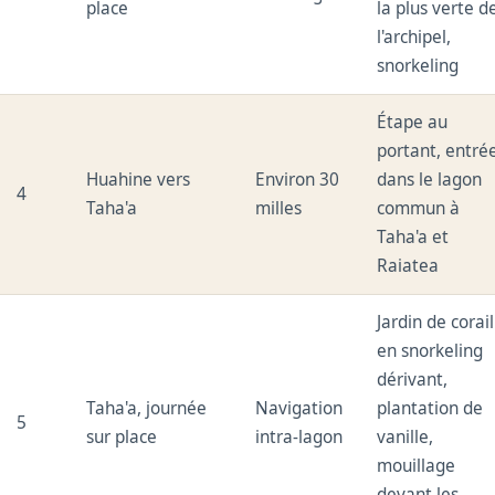
place
la plus verte d
l'archipel,
snorkeling
Étape au
portant, entré
Huahine vers
Environ 30
dans le lagon
4
Taha'a
milles
commun à
Taha'a et
Raiatea
Jardin de corail
en snorkeling
dérivant,
Taha'a, journée
Navigation
plantation de
5
sur place
intra-lagon
vanille,
mouillage
devant les