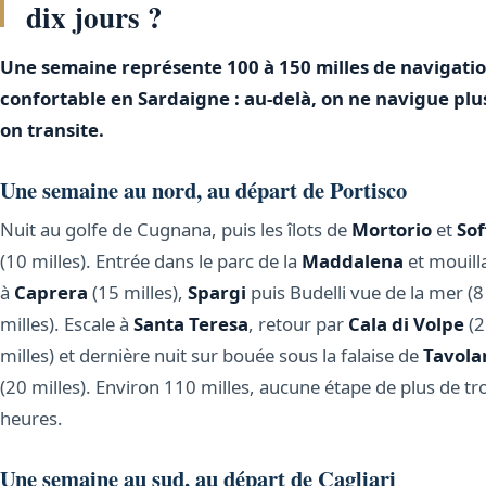
dix jours ?
Une semaine représente 100 à 150 milles de navigati
confortable en Sardaigne : au-delà, on ne navigue plu
on transite.
Une semaine au nord, au départ de Portisco
Nuit au golfe de Cugnana, puis les îlots de
Mortorio
et
Sof
(10 milles). Entrée dans le parc de la
Maddalena
et mouill
à
Caprera
(15 milles),
Spargi
puis Budelli vue de la mer (8
milles). Escale à
Santa Teresa
, retour par
Cala di Volpe
(2
milles) et dernière nuit sur bouée sous la falaise de
Tavola
(20 milles). Environ 110 milles, aucune étape de plus de tr
heures.
Une semaine au sud, au départ de Cagliari