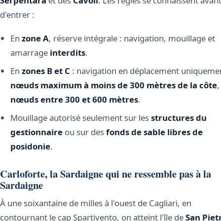
Serpentara
et des
Cavoli
. Les règles se connaissent avan
d'entrer :
En
zone A
, réserve intégrale : navigation, mouillage et
amarrage
interdits
.
En
zones B et C
: navigation en déplacement uniqueme
nœuds maximum à moins de 300 mètres de la côte
nœuds entre 300 et 600 mètres
.
Mouillage autorisé seulement sur les
structures du
gestionnaire
ou sur des
fonds de sable libres de
posidonie
.
Carloforte, la Sardaigne qui ne ressemble pas à la
Sardaigne
À une soixantaine de milles à l'ouest de Cagliari, en
contournant le cap Spartivento, on atteint l'île de
San Piet