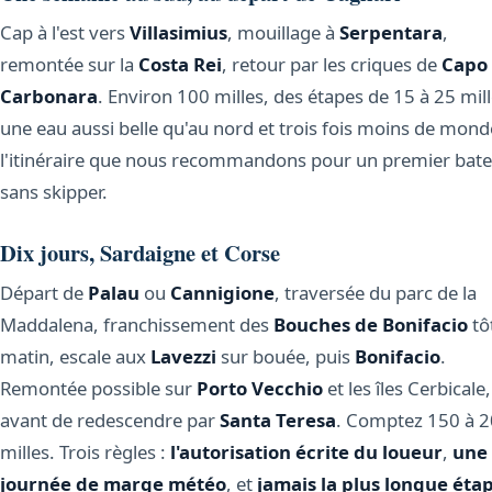
Cap à l'est vers
Villasimius
, mouillage à
Serpentara
,
remontée sur la
Costa Rei
, retour par les criques de
Capo
Carbonara
. Environ 100 milles, des étapes de 15 à 25 mill
une eau aussi belle qu'au nord et trois fois moins de mond
l'itinéraire que nous recommandons pour un premier bat
sans skipper.
Dix jours, Sardaigne et Corse
Départ de
Palau
ou
Cannigione
, traversée du parc de la
Maddalena, franchissement des
Bouches de Bonifacio
tôt
matin, escale aux
Lavezzi
sur bouée, puis
Bonifacio
.
Remontée possible sur
Porto Vecchio
et les îles Cerbicale,
avant de redescendre par
Santa Teresa
. Comptez 150 à 
milles. Trois règles :
l'autorisation écrite du loueur
,
une
journée de marge météo
, et
jamais la plus longue étap