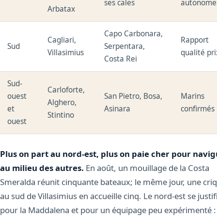
ses cales
autonome
Arbatax
Capo Carbonara,
Cagliari,
Rapport
Sud
Serpentara,
Villasimius
qualité pri
Costa Rei
Sud-
Carloforte,
ouest
San Pietro, Bosa,
Marins
Alghero,
et
Asinara
confirmés
Stintino
ouest
Plus on part au nord-est, plus on paie cher pour navi
au milieu des autres.
En août, un mouillage de la Costa
Smeralda réunit cinquante bateaux; le même jour, une cri
au sud de Villasimius en accueille cinq. Le nord-est se justif
pour la Maddalena et pour un équipage peu expérimenté : 