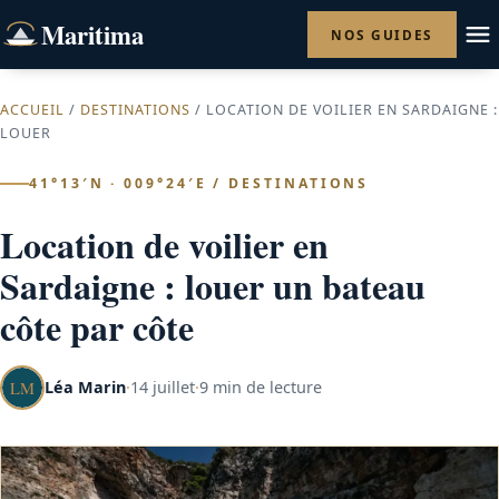
Maritima
NOS GUIDES
ACCUEIL
/
DESTINATIONS
/ LOCATION DE VOILIER EN SARDAIGNE :
LOUER
41°13′N · 009°24′E / DESTINATIONS
Location de voilier en
Sardaigne : louer un bateau
côte par côte
Léa Marin
·
14 juillet
·
9 min de lecture