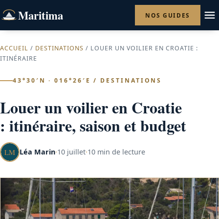
Maritima
NOS GUIDES
ACCUEIL
/
DESTINATIONS
/ LOUER UN VOILIER EN CROATIE :
ITINÉRAIRE
43°30′N · 016°26′E / DESTINATIONS
Louer un voilier en Croatie
: itinéraire, saison et budget
Léa Marin
·
10 juillet
·
10 min de lecture