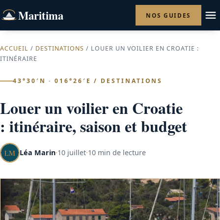
Maritima
NOS GUIDES
ACCUEIL
/
DESTINATIONS
/ LOUER UN VOILIER EN CROATIE :
ITINÉRAIRE
43°30′N · 016°26′E / DESTINATIONS
Louer un voilier en Croatie
: itinéraire, saison et budget
Léa Marin
·
10 juillet
·
10 min de lecture