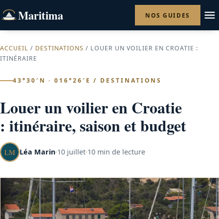
Maritima
NOS GUIDES
ACCUEIL
/
DESTINATIONS
/ LOUER UN VOILIER EN CROATIE :
ITINÉRAIRE
43°30′N · 016°26′E / DESTINATIONS
Louer un voilier en Croatie
: itinéraire, saison et budget
Léa Marin
·
10 juillet
·
10 min de lecture