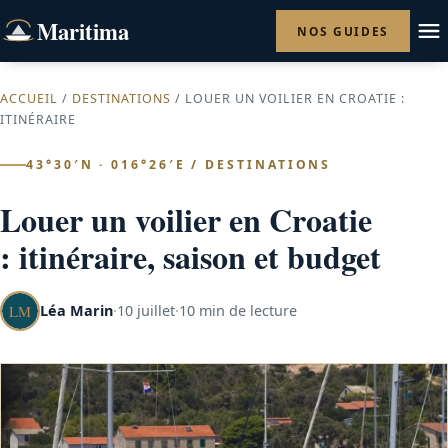
Maritima
NOS GUIDES
ACCUEIL
/
DESTINATIONS
/ LOUER UN VOILIER EN CROATIE :
ITINÉRAIRE
43°30′N · 016°26′E / DESTINATIONS
Louer un voilier en Croatie
: itinéraire, saison et budget
Léa Marin
·
10 juillet
·
10 min de lecture